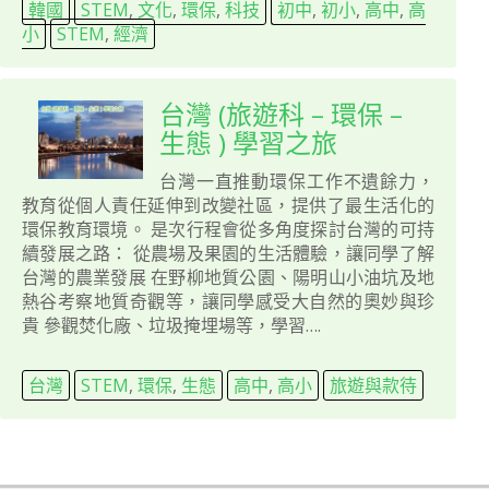
韓國
STEM
,
文化
,
環保
,
科技
初中
,
初小
,
高中
,
高
小
STEM
,
經濟
台灣 (旅遊科 – 環保 –
生態 ) 學習之旅
台灣一直推動環保工作不遺餘力，
教育從個人責任延伸到改變社區，提供了最生活化的
環保教育環境。 是次行程會從多角度探討台灣的可持
續發展之路： 從農場及果園的生活體驗，讓同學了解
台灣的農業發展 在野柳地質公園、陽明山小油坑及地
熱谷考察地質奇觀等，讓同學感受大自然的奧妙與珍
貴 參觀焚化廠、垃圾掩埋場等，學習….
台灣
STEM
,
環保
,
生態
高中
,
高小
旅遊與款待