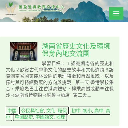
Togg
navig
湖南省歷史文化及環境
保育內地交流團
學習目標： 1.認識湖南省的歷史和
文化 2.欣賞古代學術文化的歷史故事和文化遺蹟 3.認
識湖南省國家森林公園的地理特徵和自然風貌，以及
探討其可持續發展的方向與挑戰 第一天 香港學校集
合，乘旅遊巴士往香港高鐵站，轉乘高鐵或動車往長
沙→湖南省博物館→晚餐→酒店 第二天….
中國
公民與社會
,
文化
,
環保
初中
,
初小
,
高中
,
高
小
中國歷史
,
中國語文
,
地理