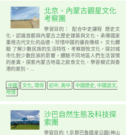
北京、內蒙古觀星文化
考察團
學習目的： 配合中史課程 歷史文
化，認識首都與內蒙古之歷史建築與文化，承傳國家
重視古代文化的品德，珍惜中國的優良傳統。 文化體
驗 了解少數民族的生活特性，考察遊牧文化，探討城
市化對少數民族的影響，體驗不同地區人們生活習慣
的差異，探索內蒙古地區之飲食文化、學習模式與香
港的差別，….
中國
文化
,
環保
初中
,
高中
中國歷史
,
中國語文
,
地理
沙巴自然生態及科技探
索團
學習目的: 1.京那巴魯國家公園(神山