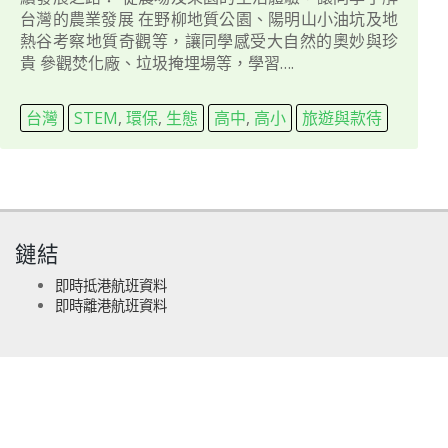
台灣的農業發展 在野柳地質公園、陽明山小油坑及地
熱谷考察地質奇觀等，讓同學感受大自然的奧妙與珍
貴 參觀焚化廠、垃圾掩埋場等，學習….
台灣
STEM
,
環保
,
生態
高中
,
高小
旅遊與款待
鏈結
即時抵港航班資料
即時離港航班資料