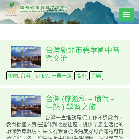
Togg
navig
台灣新北市碧華國中音
樂交流
中國
,
台灣
STEM
,
一帶一路
高小
音樂
台灣 (旅遊科 – 環保 –
生態 ) 學習之旅
台灣一直推動環保工作不遺餘力，
教育從個人責任延伸到改變社區，提供了最生活化的
環保教育環境。 是次行程會從多角度探討台灣的可持
續發展之路： 從農場及果園的生活體驗，讓同學了解