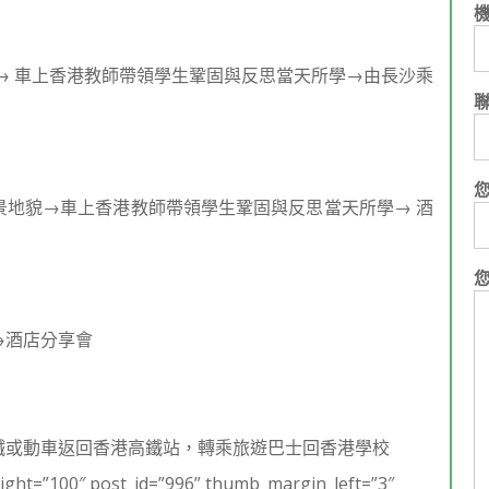
→ 車上香港教師帶領學生鞏固與反思當天所學→由長沙乘
景地貌→車上香港教師帶領學生鞏固與反思當天所學→ 酒
→酒店分享會
鐵或動車返回香港高鐵站，轉乘旅遊巴士回香港學校
ght=”100″ post_id=”996” thumb_margin_left=”3″