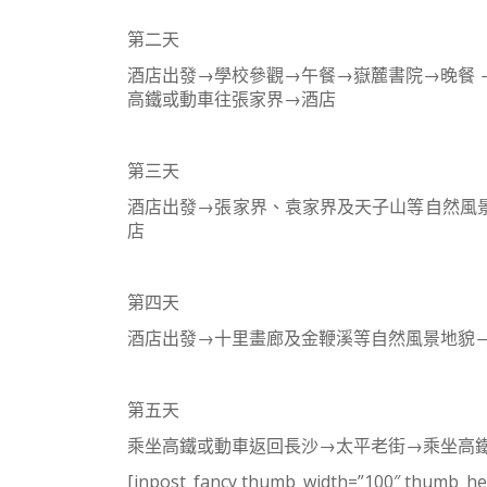
第二天
酒店出發→學校參觀→午餐→嶽麓書院→晚餐 
高鐵或動車往張家界→酒店
第三天
酒店出發→張家界、袁家界及天子山等自然風
店
第四天
酒店出發→十里畫廊及金鞭溪等自然風景地貌
第五天
乘坐高鐵或動車返回長沙→太平老街→乘坐高
[inpost_fancy thumb_width=”100″ thumb_hei