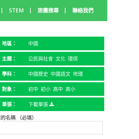
STEM
旅團搜尋
聯絡我們
地區：
中國
主題：
公民與社會
,
文化
,
環保
學科：
中國歷史
,
中國語文
,
地理
對象：
初中
,
初小
,
高中
,
高小
單張：
下載單張
您的名稱 （必填）