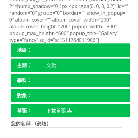
2″ thumb_shadow=”0 1px 4px rgba(0, 0, 0, 0.2)” id=””
random=”0″ group=”0″ border=”” show_in_popup=”
0″ album_cover=”” album_cover_width=”200″
album_cover_height=”200″ popup_width=”800″
popup_max_height=”600″ popup_title=”Gallery”
type=”fancy” sc_id=”sc1511764011906″]
地區：
主題：
文化
學科：
對象：
單張：
下載單張
您的名稱 （必填）