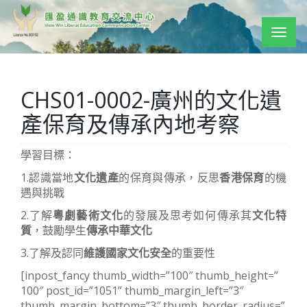
Togg
navig
CHS01-0002-廣州的文化遺
產保育及傳承內地考察
學習目標：
1.認識當地
文化遺產
的保育與傳承，反思
香港保育
的機
遇與挑戰
2.了解
粵劇藝術文化
的發展及思考如何傳承其
文化特
質
，鼓勵學生
傳承中華文化
3.了解及認同
維護國家文化安全
的重要性
[inpost_fancy thumb_width=”100″ thumb_height=”
100″ post_id=”1051” thumb_margin_left=”3″
thumb_margin_bottom=”3″ thumb_border_radius=”