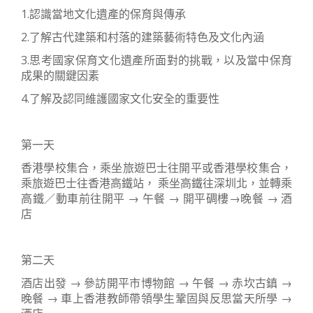
1.認識當地文化遺產的保育與傳承
2.了解古代建築和村落的建築藝術特色及文化內涵
3.思考國家保育文化遺產所面對的挑戰，以及當中保育
成果的關鍵因素
4.了解及認同維護國家文化安全的重要性
第一天
香港學校集合，乘坐旅遊巴士往開平或香港學校集合，
乘旅遊巴士往香港高鐵站， 乘坐高鐵往深圳北，並轉乘
高鐵／動車前往開平 → 午餐 → 開平碉樓→晚餐 → 酒
店
第二天
酒店出發 → 參訪開平市博物館 → 午餐 → 赤坎古鎮 →
晚餐 → 車上香港教師帶領學生鞏固與反思當天所學 →