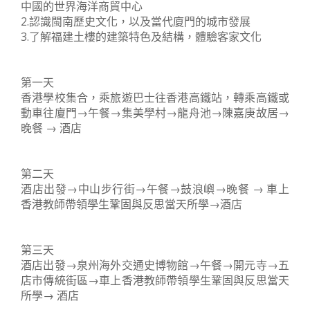
中國的世界海洋商貿中心
2.認識閩南歷史文化，以及當代廈門的城市發展
3.了解福建土樓的建築特色及結構，體驗客家文化
第一天
香港學校集合，乘旅遊巴士往香港高鐵站，轉乘高鐵或
動車往廈門→午餐→集美學村→龍舟池→陳嘉庚故居→
晚餐 → 酒店
第二天
酒店出發→中山步行街→午餐→鼓浪嶼→晚餐 → 車上
香港教師帶領學生鞏固與反思當天所學→酒店
第三天
酒店出發→泉州海外交通史博物館→午餐→開元寺→五
店市傳統街區→車上香港教師帶領學生鞏固與反思當天
所學→ 酒店