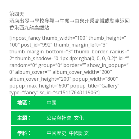
第四天
酒店出發→學校參觀→午餐→由泉州乘高鐵或動車返回
香港西九龍高鐵站
[inpost_fancy thumb_width=”100″ thumb_height=”
100″ post_id=”992” thumb_margin_left=”3″
thumb_margin_bottom=”3″ thumb_border_radius=”
2″ thumb_shadow=”0 1px 4px rgba(0, 0, 0, 0.2)” id=””
random=”0″ group=”0″ border=”” show_in_popup=”
0″ album_cover=”” album_cover_width=”200″
album_cover_height=”200″ popup_width=”800″
popup_max_height=”600″ popup_title=”Gallery”
type=”fancy” sc_id=”sc1511764011906″]
地區：
中國
主題：
公民與社會
,
文化
學科：
中國歷史
,
中國語文