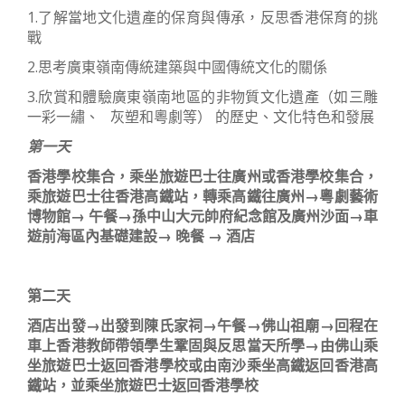
1.了解當地文化遺產的保育與傳承，反思香港保育的挑
戰
2.思考廣東嶺南傳統建築與中國傳統文化的關係
3.欣賞和體驗廣東嶺南地區的非物質文化遺產（如三雕
一彩一繡、 灰塑和粵劇等） 的歷史、文化特色和發展
第
一天
香港學校集合，乘坐旅遊巴士往廣州或香港學校集合，
乘旅遊巴士往香港高鐵站，轉乘高鐵往廣州
→
粵劇藝術
博物館
→
午餐
→
孫中山大元帥府紀念館及廣州沙面
→
車
遊前
海區內基礎建設
→
晚餐 → 酒店
第
二天
酒店出發
→
出發
到陳氏
家祠
→
午餐
→
佛
山祖
廟
→
回程
在
車上香港教師帶領學生鞏固與反思當天所
學
→
由
佛山乘
坐旅遊巴士返回香港學校或由南沙乘坐高鐵返回香港高
鐵站，並乘坐旅遊巴士返回香港學校