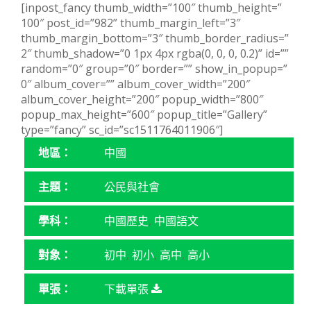
[inpost_fancy thumb_width=”100″ thumb_height=”
100″ post_id=”982” thumb_margin_left=”3″
thumb_margin_bottom=”3″ thumb_border_radius=”
2″ thumb_shadow=”0 1px 4px rgba(0, 0, 0, 0.2)” id=””
random=”0″ group=”0″ border=”” show_in_popup=”
0″ album_cover=”” album_cover_width=”200″
album_cover_height=”200″ popup_width=”800″
popup_max_height=”600″ popup_title=”Gallery”
type=”fancy” sc_id=”sc1511764011906″]
地區：
中國
主題：
公民與社會
學科：
中國歷史
,
中國語文
對象：
初中
,
初小
,
高中
,
高小
單張：
下載單張