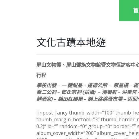
首
文化古蹟本地遊
屏山文物徑、屏山鄧族文物館暨文物徑訪客中心
行程
學校出發 – 一 糖甜品 – 達德公所 – 聚星樓 
喬二公祠 – 鄧氏宗祠 (拍攝) – 清暑軒 – 洪聖宮 
鮮酒家) – 錦田紅磚屋 – 錦上路跳蚤市場 – 返
[inpost_fancy thumb_width=”100″ thumb_hei
thumb_margin_bottom=”3″ thumb_border_rad
0.2)” id=”” random=”0″ group=”0″ border=”
album_cover_width=”200″ album_cover_hei