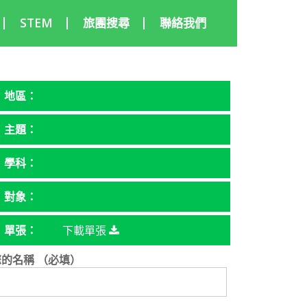
STEM
旅團搜尋
聯絡我們
地區：
主題：
學科：
對象：
單張：
下載單張
您的名稱 （必填）