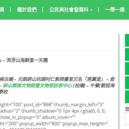
頁
關於我們
公民與社會發展科
一帶一路
 –
流浮山海鮮宴一天團
– 楊候古廟 – 元朗屏山坑頭村仁敦岡書室又名「燕翼堂」 – 愈
–
屏山鄧族文物館暨文物徑訪客中心
(拍攝) – 午餐(歡迎海
回學校
ght=”100″ post_id=”868” thumb_margin_left=”3″
ius=”2″ thumb_shadow=”0 1px 4px rgba(0, 0, 0,
” show_in_popup=”0″ album_cover=””
ght=”200″ popup_width=”800″ popup_max_height=”