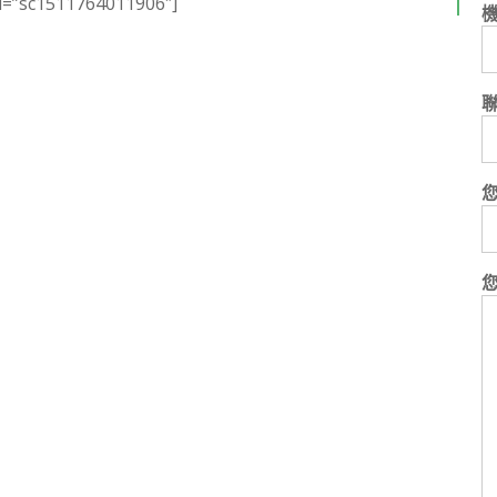
id=”sc1511764011906″]